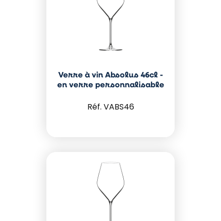
Verre à vin Absolus 46cl -
en verre personnalisable
VABS46