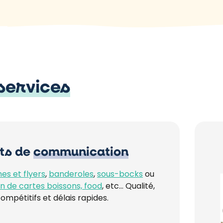
services
ts de
communication
hes et flyers
,
banderoles
,
sous-bocks
ou
ion de cartes boissons, food
, etc… Qualité,
compétitifs et délais rapides.