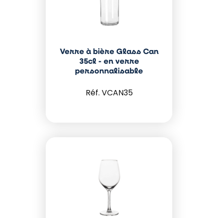
Verre à bière Glass Can
35cl - en verre
personnalisable
VCAN35