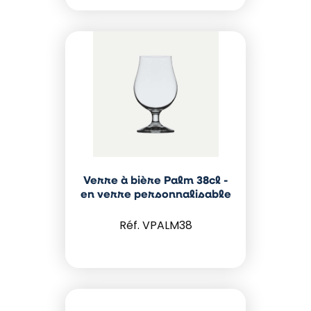
Verre à bière Palm 38cl -
en verre personnalisable
VPALM38