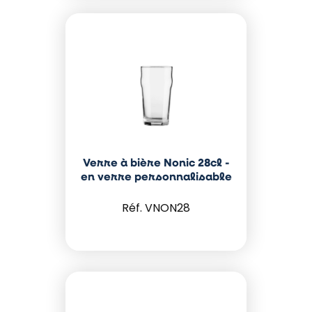
Verre à bière Nonic 28cl -
en verre personnalisable
VNON28