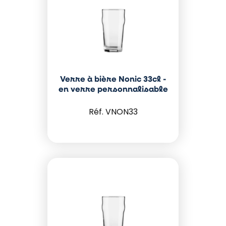
Verre à bière Nonic 33cl -
en verre personnalisable
VNON33