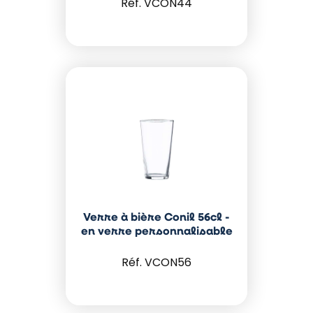
VCON44
Verre à bière Conil 56cl -
en verre personnalisable
VCON56