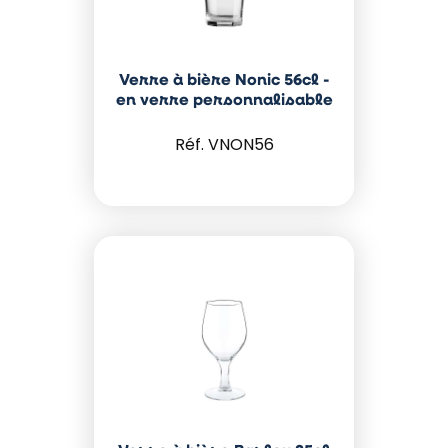
Verre à bière Nonic 56cl -
en verre personnalisable
VNON56