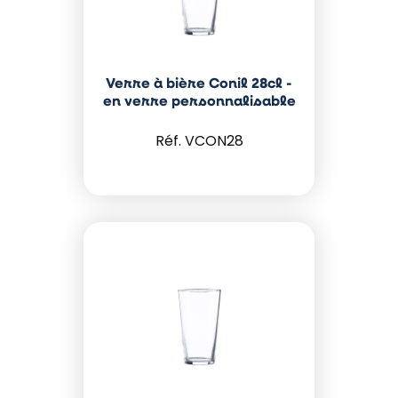
Verre à bière Conil 28cl -
en verre personnalisable
VCON28