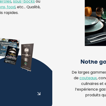
eroles
,
sous-bocks
ou
ons, food
, etc… Qualité,
is rapides.
Notre 
De larges gamme
de
couteaux
, co
culinaires et 
l’expérience ga
produits qui