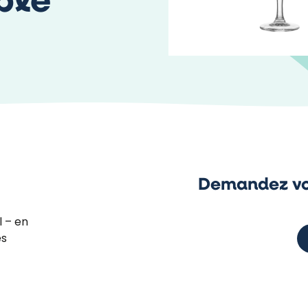
ble
Demandez vo
l – en
és