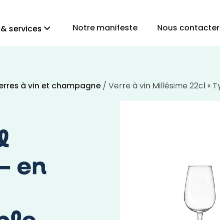
Notre manifeste
Nous contacter
 & services
erres à vin et champagne
/ Verre à vin Millésime 22cl « 
l
– en