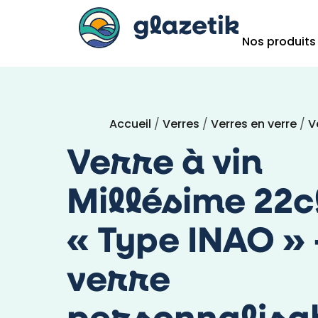
Nos produits
Accueil
/
Verres
/
Verres en verre
/
V
Verre à vin
Millésime 22c
« Type INAO » 
verre