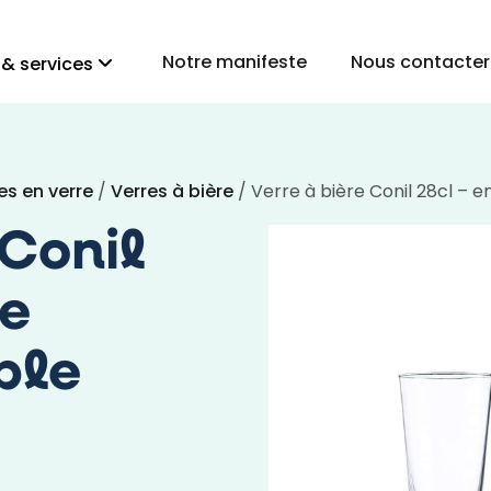
Notre manifeste
Nous contacter
 & services
es en verre
/
Verres à bière
/ Verre à bière Conil 28cl – e
 Conil
re
ble