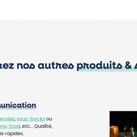
ez nos autres
produits & 
nication
eroles
,
sous-bocks
ou
ons, food
, etc… Qualité,
is rapides.