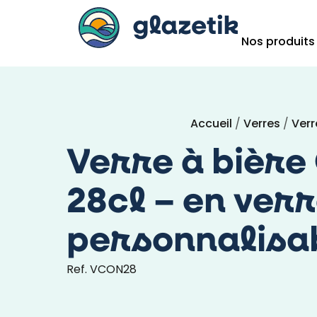
Nos produits
Accueil
/
Verres
/
Verr
Verre à bière
28cl – en ver
personnalisa
Ref. VCON28