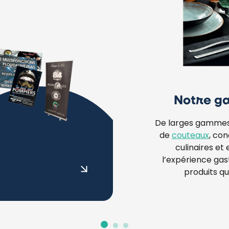
Notre 
De larges gamme
de
couteaux
, co
culinaires et 
l’expérience ga
produits qui