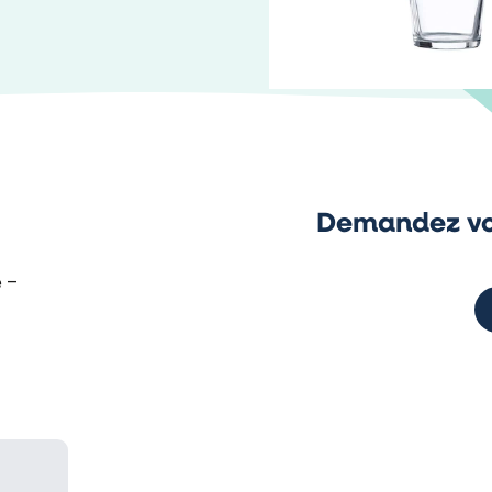
Demandez vo
e –