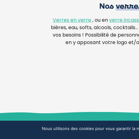
Nos
verre
Verres en verre
, ou en
verre incass
bières, eau, softs, alcools, cocktail
vos besoins ! Possibilité de personn
en y apposant votre logo et/ou
©2024 GLAZETIK SAS
Politique de
Nous utilisons des cookies pour vous garantir la m