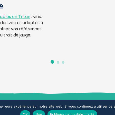
s
ables en Tritan
: vins,
s… des verres adaptés à
aliser vos références
 trait de jauge.
 confidentialité
Mentions légales
eilleure expérience sur notre site web. Si vous continuez à utiliser ce
Espace commercial
OK
Non
Politique de confidentialité