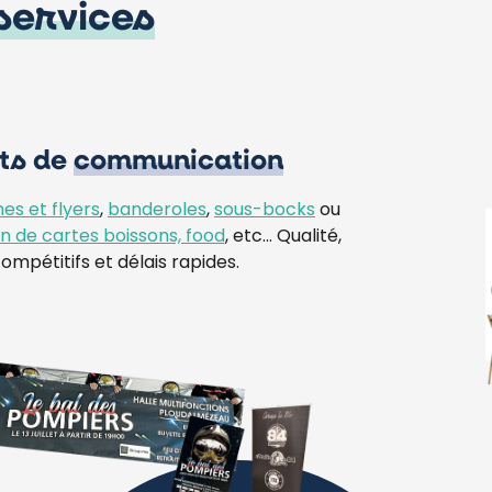
services
ts de
communication
hes et flyers
,
banderoles
,
sous-bocks
ou
ion de cartes boissons, food
, etc… Qualité,
compétitifs et délais rapides.