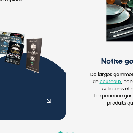
is rapides.
Notre 
De larges gamme
de
couteaux
, co
culinaires et 
l’expérience ga
produits qui