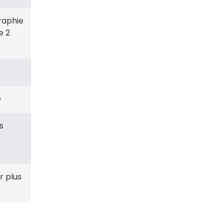
graphie
e 2
e
s
)
r plus