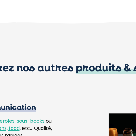
ez nos autres
produits & 
nication
eroles
,
sous-bocks
ou
ons, food
, etc… Qualité,