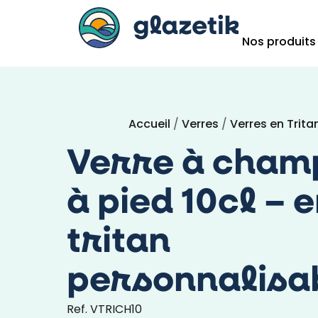
Nos produits
Accueil
/
Verres
/
Verres en Trita
Verre à cham
à pied 10cl – 
tritan
personnalisa
Ref. VTRICH10