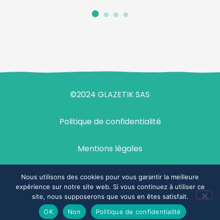
©2024 GLAZETIK SAS
Politique de confidentialité
Mentions légales
Design & développement : agence Demi-Sel
Nous utilisons des cookies pour vous garantir la meilleure
expérience sur notre site web. Si vous continuez à utiliser ce
site, nous supposerons que vous en êtes satisfait.
Espace commercial
OK
Non
Politique de confidentialité