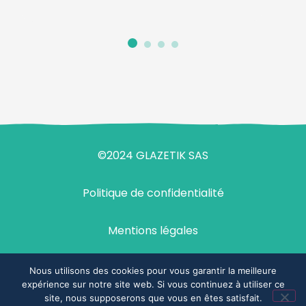
©2024 GLAZETIK SAS
Politique de confidentialité
Mentions légales
Design & développement : agence Demi-Sel
Nous utilisons des cookies pour vous garantir la meilleure
expérience sur notre site web. Si vous continuez à utiliser ce
site, nous supposerons que vous en êtes satisfait.