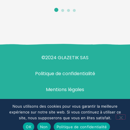
©2024 GLAZETIK SAS
Politique de confidentialité
Mentions légales
Design & développement : agence Demi-Sel
Nous utilisons des cookies pour vous garantir la meilleure
expérience sur notre site web. Si vous continuez à utiliser ce
site, nous supposerons que vous en êtes satisfait.
Espace commercial
OK
Non
Politique de confidentialité