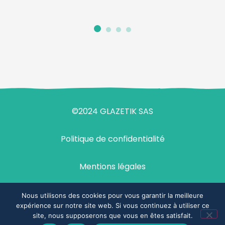
©2024 GLAZETIK SAS
Politique de confidentialité
Mentions légales
Design & développement : agence Demi-Sel
Nous utilisons des cookies pour vous garantir la meilleure
expérience sur notre site web. Si vous continuez à utiliser ce
site, nous supposerons que vous en êtes satisfait.
Espace commercial