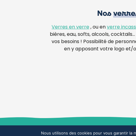
Nos
verre
Verres en verre
, ou en
verre incass
bières, eau, softs, alcools, cocktail
vos besoins ! Possibilité de personn
en y apposant votre logo et/ou
©2024 GLAZETIK SAS
Politique de
Nous utilisons des cookies pour vous garantir la m