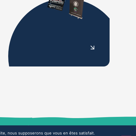
Design & développement : agence Demi-Sel
 site, nous supposerons que vous en êtes satisfait.