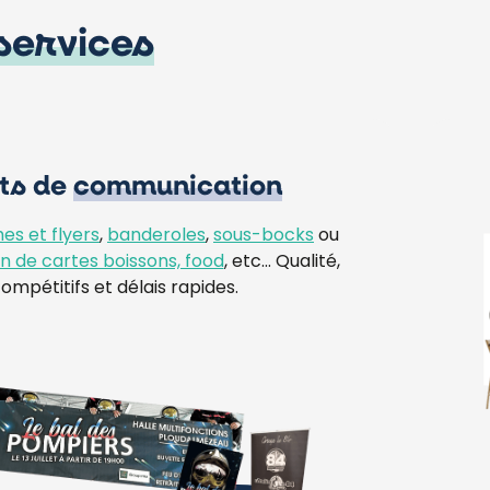
services
ts de
communication
hes et flyers
,
banderoles
,
sous-bocks
ou
ion de cartes boissons, food
, etc… Qualité,
compétitifs et délais rapides.