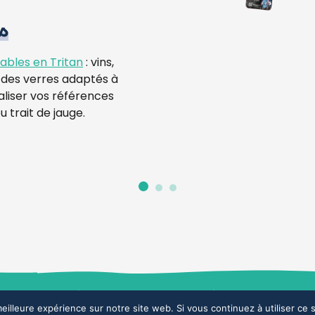
s
ables en Tritan
: vins,
s… des verres adaptés à
aliser vos références
 trait de jauge.
 confidentialité
Mentions légales
eilleure expérience sur notre site web. Si vous continuez à utiliser ce
Espace commercial