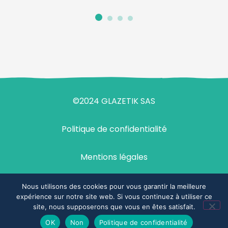
©2024 GLAZETIK SAS
Politique de confidentialité
Mentions légales
Design & développement : agence Demi-Sel
Nous utilisons des cookies pour vous garantir la meilleure
expérience sur notre site web. Si vous continuez à utiliser ce
site, nous supposerons que vous en êtes satisfait.
Espace commercial
OK
Non
Politique de confidentialité